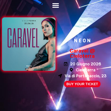
Caravel @
Cieloterra
20 Giugno 2026
Cieloterra
Via di Portonaccio, 23
BUY YOUR TICKET