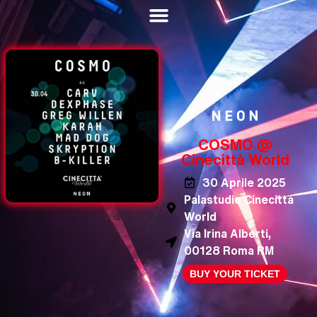
COSMO @
Cinecittà World
30 Aprile 2025
Palastudio Cinecittà
World
Via Irina Alberti,
00128 Roma RM
BUY YOUR TICKET