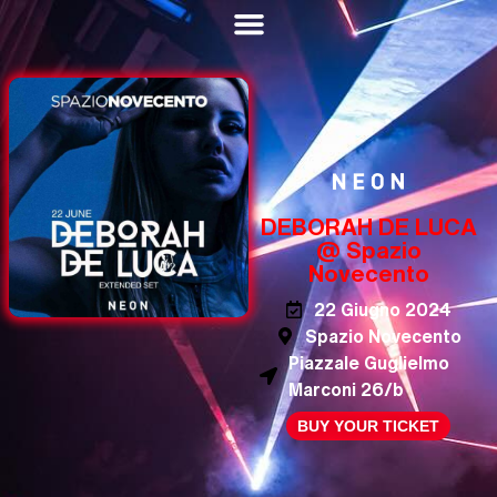
DEBORAH DE LUCA
@ Spazio
Novecento
22 Giugno 2024
Spazio Novecento
Piazzale Guglielmo
Marconi 26/b
BUY YOUR TICKET