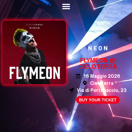
FLYMEON @
CIELOTERRA
16 Maggio 2026
Cieloterra
Via di Portonaccio, 23
BUY YOUR TICKET