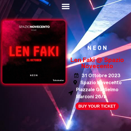
Len Faki @ Spazio
Novecento
31 Ottobre 2023
Spazio Novecento
Piazzale Guglielmo
Marconi 26/b
BUY YOUR TICKET