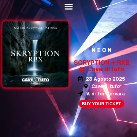
SCRYPTION + RXB
@ Cave di tufo
23 Agosto 2025
Cave di tufo
V. di Tor Cervara
BUY YOUR TICKET