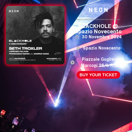
NEON NEON NEON NEON NEON NEON NEON NEON NEON NEON NEON NEON NEON NEON NEON NEON NEON NEON NEON NE
BLACKHOLE @
Spazio Novecento
30 Novembre 2024
Spazio Novecento
Piazzale Guglielmo
Marconi 26/b Roma
BUY YOUR TICKET