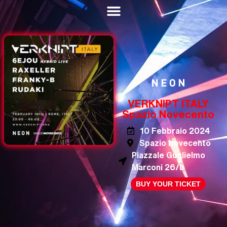
VERKNIPT ITALY
Spazio Novecento
10 Febbraio 2024
Spazio Novecento
Piazzale Guglielmo
Marconi 26/b
BUY YOUR TICKET